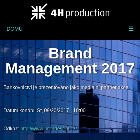
Přejít
k
hlavnímu
obsahu
DOMŮ
Brand
Management 2017
Bankovnictví je prezentováno jako mediální partner akce.
Datum konání:
St, 09/20/2017 - 10:00
Odkaz:
http://www.brandevent.cz/