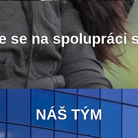
 se na spolupráci 
NÁŠ TÝM