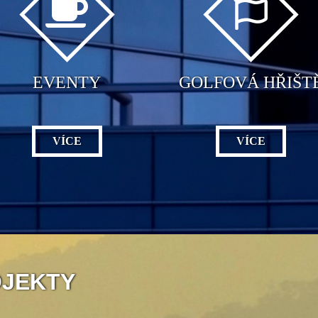
EVENTY
GOLFOVÁ HŘIŠT
VÍCE
VÍCE
OJEKTY