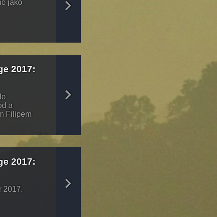
no jako
ge 2017:
do
od a
em Filipem
ge 2017:
r 2017.