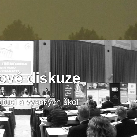
lové diskuze
tucí a vysokých škol