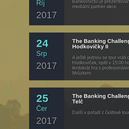
Říj
Bankovnictví je prezentová
mediální partner akce.
2017
24
The Banking Challen
Hodkovičky II
Srp
A ještě jednou se tour vrátí 
Hodkoviček, opět v 15:00 h
2017
tentokrát hra s profesionál
Mrůzkem.
25
The Banking Challen
Telč
Čer
Další v pořadí z Golfové tou
2017