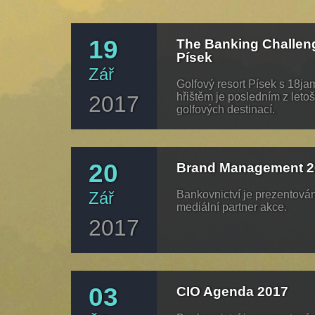
19
The Banking Challen
Písek
Zář
Golfový resort Písek s 18j
hřištěm je posledním z leto
2017
golfových destinací.
20
Brand Management 2
Zář
Bankovnictví je prezentová
mediální partner akce.
2017
03
CIO Agenda 2017