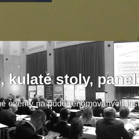
 kulaté stoly, pane
é eventy na půdě renomovaných insti