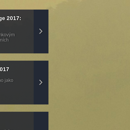
ge 2017:
amkovým
šních
017
no jako