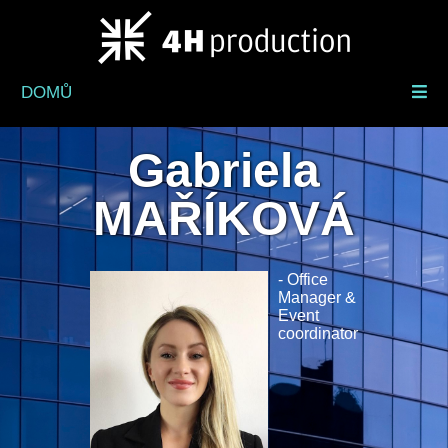
Přejít
k
hlavnímu
obsahu
DOMŮ
Gabriela
MAŘÍKOVÁ
- Office
Manager &
Event
coordinator